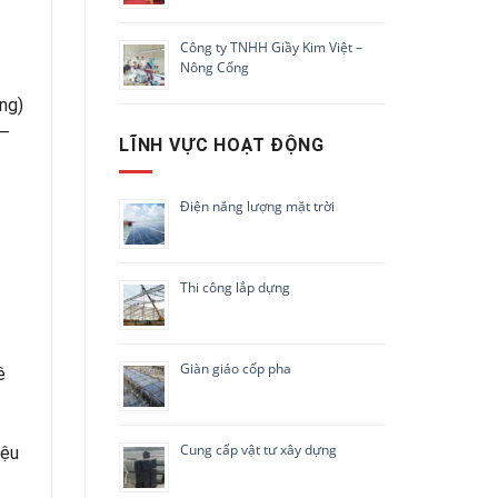
Công ty TNHH Giầy Kim Việt –
Nông Cống
ng)
 –
LĨNH VỰC HOẠT ĐỘNG
Điện năng lượng mặt trời
Thi công lắp dựng
Giàn giáo cốp pha
ê
Cung cấp vật tư xây dựng
iệu