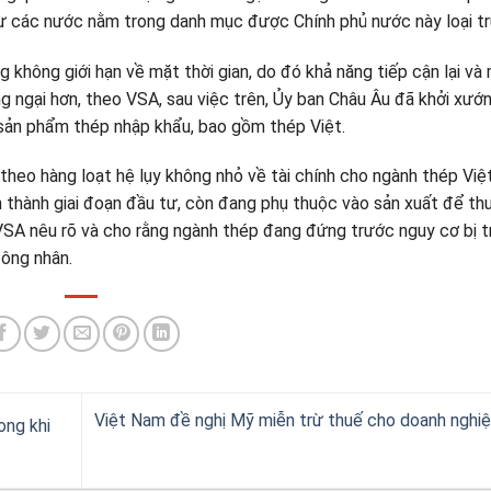
ư các nước nằm trong danh mục được Chính phủ nước này loại tr
hông giới hạn về mặt thời gian, do đó khả năng tiếp cận lại và
g ngại hơn, theo VSA, sau việc trên, Ủy ban Châu Âu đã khởi xướ
 sản phẩm thép nhập khẩu, bao gồm thép Việt.
theo hàng loạt hệ lụy không nhỏ về tài chính cho ngành thép Việ
 thành giai đoạn đầu tư, còn đang phụ thuộc vào sản xuất để th
a VSA nêu rõ và cho rằng ngành thép đang đứng trước nguy cơ bị t
công nhân.
Việt Nam đề nghị Mỹ miễn trừ thuế cho doanh nghi
ong khi