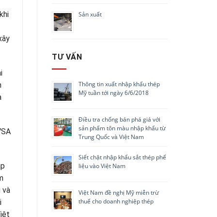
khi
Sản xuất
xây
TƯ VẤN
i
Thông tin xuất nhập khẩu thép
h
Mỹ tuần tới ngày 6/6/2018
a
Điều tra chống bán phá giá với
sản phẩm tôn màu nhập khẩu từ
 VSA
Trung Quốc và Việt Nam
Siết chặt nhập khẩu sắt thép phế
ập
liệu vào Việt Nam
m
 và
Việt Nam đề nghị Mỹ miễn trừ
thuế cho doanh nghiệp thép
i
iệt