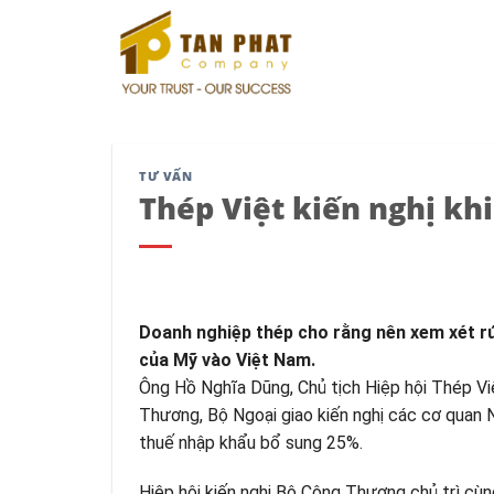
Skip
to
content
TƯ VẤN
Thép Việt kiến nghị kh
Doanh nghiệp thép cho rằng nên xem xét rú
của Mỹ vào Việt Nam.
Ông Hồ Nghĩa Dũng, Chủ tịch Hiệp hội Thép V
Thương, Bộ Ngoại giao kiến nghị các cơ quan 
thuế nhập khẩu bổ sung 25%.
Hiệp hội kiến nghị Bộ Công Thương chủ trì cù