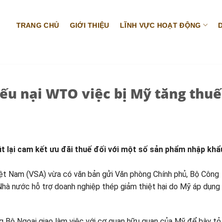
TRANG CHỦ
GIỚI THIỆU
LĨNH VỰC HOẠT ĐỘNG
iếu nại WTO việc bị Mỹ tăng thuế
t lại cam kết ưu đãi thuế đối với một số sản phẩm nhập khẩ
iệt Nam (VSA) vừa có văn bản gửi Văn phòng Chính phủ, Bộ Công
Nhà nước hỗ trợ doanh nghiệp thép giảm thiệt hại do Mỹ áp dụng
ng Bộ Ngoại giao làm việc với cơ quan hữu quan của Mỹ để bày tỏ