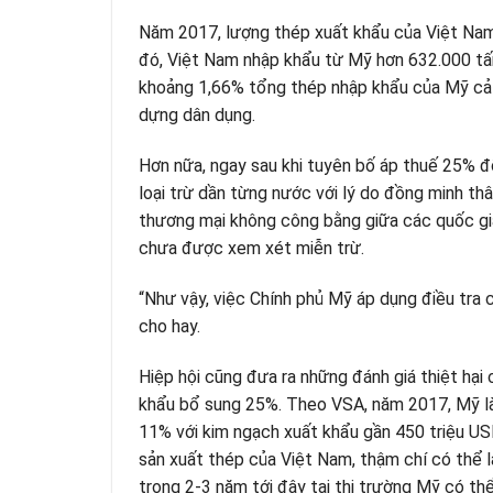
Năm 2017, lượng thép xuất khẩu của Việt Nam
đó, Việt Nam nhập khẩu từ Mỹ hơn 632.000 tấ
khoảng 1,66% tổng thép nhập khẩu của Mỹ cả n
dựng dân dụng.
Hơn nữa, ngay sau khi tuyên bố áp thuế 25% đố
loại trừ dần từng nước với lý do đồng minh th
thương mại không công bằng giữa các quốc gia
chưa được xem xét miễn trừ.
“Như vậy, việc Chính phủ Mỹ áp dụng điều tra 
cho hay.
Hiệp hội cũng đưa ra những đánh giá thiệt hại
khẩu bổ sung 25%. Theo VSA, năm 2017, Mỹ là
11% với kim ngạch xuất khẩu gần 450 triệu U
sản xuất thép của Việt Nam, thậm chí có thể l
trong 2-3 năm tới đây tại thị trường Mỹ có t