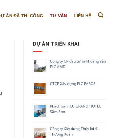
DỰ ÁN ĐÃ THI CÔNG
TƯ VẤN
LIÊN HỆ
DỰ ÁN TRIỂN KHAI
Công ty CP đầu tư và khoáng sản
FLC AMD
CTCP Xây dựng FLC FAROS
u
Khách sạn FLC GRAND HOTEL
Sầm Sơn
Công ty Xây dựng Thủy lợi 4 –
Thường Xuân