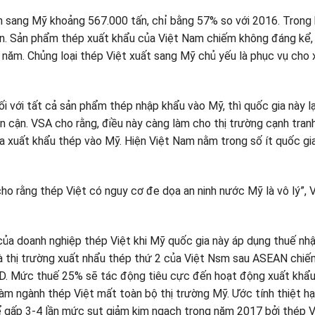
 sang Mỹ khoảng 567.000 tấn, chỉ bằng 57% so với 2016. Trong 
n. Sản phẩm thép xuất khẩu của Việt Nam chiếm không đáng kể,
ăm. Chủng loại thép Việt xuất sang Mỹ chủ yếu là phục vụ cho 
i với tất cả sản phẩm thép nhập khẩu vào Mỹ, thì quốc gia này lạ
ân cận. VSA cho rằng, điều này càng làm cho thị trường cạnh tran
 xuất khẩu thép vào Mỹ. Hiện Việt Nam nằm trong số ít quốc gi
cho rằng thép Việt có nguy cơ đe dọa an ninh nước Mỹ là vô lý”,
 của doanh nghiệp thép Việt khi Mỹ quốc gia này áp dụng thuế nh
 thị trường xuất nhẩu thép thứ 2 của Việt Nsm sau ASEAN chiế
SD. Mức thuế 25% sẽ tác động tiêu cực đến hoạt động xuất khẩu
àm ngành thép Việt mất toàn bộ thị trường Mỹ. Ước tính thiệt hạ
hể gấp 3-4 lần mức sụt giảm kim ngạch trong năm 2017 bởi thép V