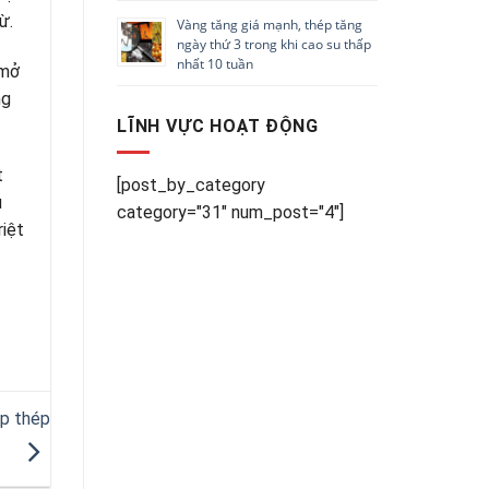
ừ.
Vàng tăng giá mạnh, thép tăng
ngày thứ 3 trong khi cao su thấp
nhất 10 tuần
 mở
ng
LĨNH VỰC HOẠT ĐỘNG
t
[post_by_category
u
category="31" num_post="4"]
riệt
ệp thép